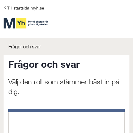
G
Till startsida myh.se
å
t
i
l
Frågor och svar
l
Frågor och svar
i
n
Välj den roll som stämmer bäst in på
n
dig.
e
h
å