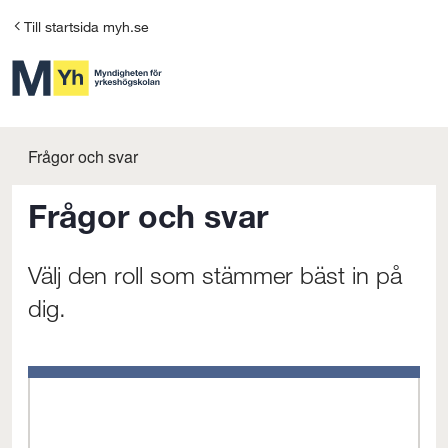
G
Till startsida myh.se
å
t
i
l
Frågor och svar
l
Frågor och svar
i
n
Välj den roll som stämmer bäst in på
n
dig.
e
h
å