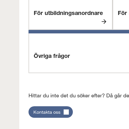
För utbildningsanordnare
För
För
För
utbildningsanordnare
stude
Övriga frågor
Övriga
frågor
Hittar du inte det du söker efter? Då går de
Kontakta oss