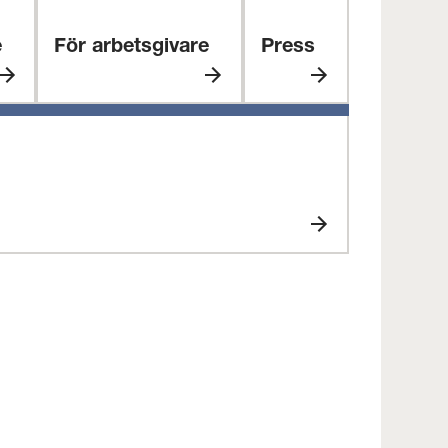
e
För arbetsgivare
Press
För
Press
arbetsgivare