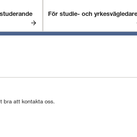
 studerande
För studie- och yrkesvägledar
För
rande
studie-
och
yrkesvägledare
t bra att kontakta oss.