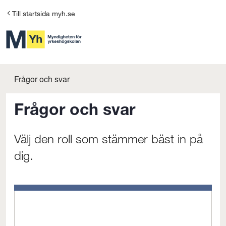
G
Till startsida myh.se
å
t
i
l
Frågor och svar
l
Frågor och svar
i
n
Välj den roll som stämmer bäst in på
n
dig.
e
h
å